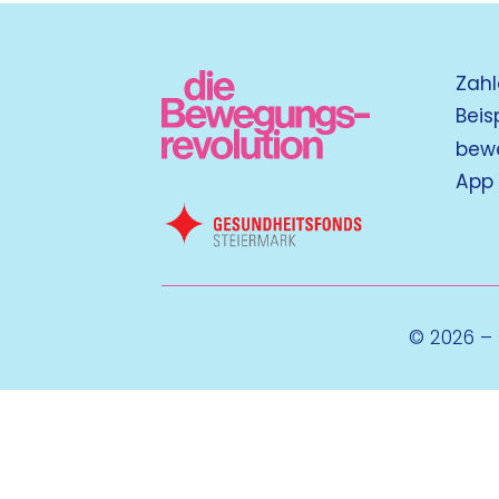
Zahl
Beis
bew
App
© 2026 –