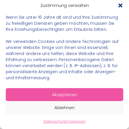
Datenschutz
Zustimmung verwalten
Impressum
Wenn Sie unter 16 Jahre alt sind und Ihre Zustimmung
Kontakt
zu freiwilligen Diensten geben möchten, müssen Sie
Ihre Erziehungsberechtigten um Erlaubnis bitten.
FOLGE UNS
Wir verwenden Cookies und andere Technologien auf
Instagram
unserer Website. Einige von ihnen sind essenziell,
während andere uns helfen, diese Website und Ihre
Facebook
Erfahrung zu verbessern. Personenbezogene Daten
können verarbeitet werden (z. B. IP-Adressen), z. B. für
personalisierte Anzeigen und Inhalte oder Anzeigen-
und Inhaltsmessung.
© 2026 – Bewegungsland Steiermark gGmbH - Alle
Akzeptieren
Rechte vorbehalten
Ablehnen
Datenschutz
Impressum