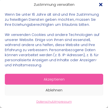
Datenschutz
Zustimmung verwalten
Impressum
Wenn Sie unter 16 Jahre alt sind und Ihre Zustimmung
Kontakt
zu freiwilligen Diensten geben möchten, müssen Sie
Ihre Erziehungsberechtigten um Erlaubnis bitten.
FOLGE UNS
Wir verwenden Cookies und andere Technologien auf
Instagram
unserer Website. Einige von ihnen sind essenziell,
während andere uns helfen, diese Website und Ihre
Facebook
Erfahrung zu verbessern. Personenbezogene Daten
können verarbeitet werden (z. B. IP-Adressen), z. B. für
personalisierte Anzeigen und Inhalte oder Anzeigen-
und Inhaltsmessung.
© 2026 – Bewegungsland Steiermark gGmbH - Alle
Akzeptieren
Rechte vorbehalten
Ablehnen
Datenschutz
Impressum