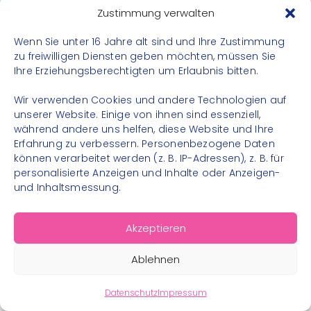
Datenschutz
Zustimmung verwalten
Impressum
Wenn Sie unter 16 Jahre alt sind und Ihre Zustimmung
Kontakt
zu freiwilligen Diensten geben möchten, müssen Sie
Ihre Erziehungsberechtigten um Erlaubnis bitten.
FOLGE UNS
Wir verwenden Cookies und andere Technologien auf
Instagram
unserer Website. Einige von ihnen sind essenziell,
während andere uns helfen, diese Website und Ihre
Facebook
Erfahrung zu verbessern. Personenbezogene Daten
können verarbeitet werden (z. B. IP-Adressen), z. B. für
personalisierte Anzeigen und Inhalte oder Anzeigen-
und Inhaltsmessung.
© 2026 – Bewegungsland Steiermark gGmbH - Alle
Akzeptieren
Rechte vorbehalten
Ablehnen
Datenschutz
Impressum