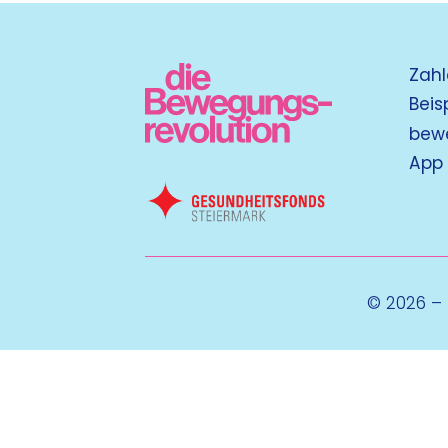
Zahl
Beis
bew
App
© 2026 –