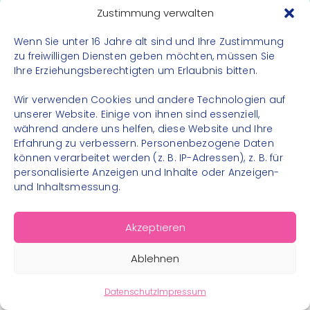
Datenschutz
Zustimmung verwalten
Impressum
Wenn Sie unter 16 Jahre alt sind und Ihre Zustimmung
Kontakt
zu freiwilligen Diensten geben möchten, müssen Sie
Ihre Erziehungsberechtigten um Erlaubnis bitten.
FOLGE UNS
Wir verwenden Cookies und andere Technologien auf
Instagram
unserer Website. Einige von ihnen sind essenziell,
während andere uns helfen, diese Website und Ihre
Facebook
Erfahrung zu verbessern. Personenbezogene Daten
können verarbeitet werden (z. B. IP-Adressen), z. B. für
personalisierte Anzeigen und Inhalte oder Anzeigen-
und Inhaltsmessung.
© 2026 – Bewegungsland Steiermark gGmbH - Alle
Akzeptieren
Rechte vorbehalten
Ablehnen
Datenschutz
Impressum