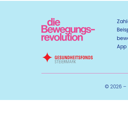
Zahl
Beis
bew
App
© 2026 –