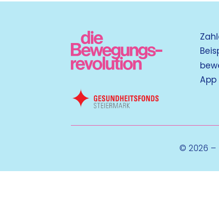
Zahl
Beis
bew
App
© 2026 –