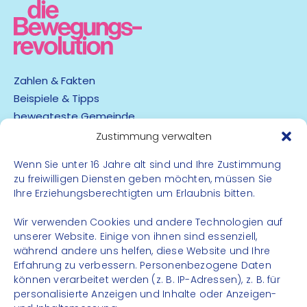
Frühstück für gemeinsames Essen am Berg bitte
mitnehmen.
Zahlen & Fakten
Beispiele & Tipps
bewegteste Gemeinde
App
Zustimmung verwalten
Wenn Sie unter 16 Jahre alt sind und Ihre Zustimmung
Barrierefreiheit
zu freiwilligen Diensten geben möchten, müssen Sie
Datenschutz
Ihre Erziehungsberechtigten um Erlaubnis bitten.
Impressum
Kontakt
Wir verwenden Cookies und andere Technologien auf
unserer Website. Einige von ihnen sind essenziell,
während andere uns helfen, diese Website und Ihre
FOLGE UNS
Erfahrung zu verbessern. Personenbezogene Daten
können verarbeitet werden (z. B. IP-Adressen), z. B. für
Instagram
personalisierte Anzeigen und Inhalte oder Anzeigen-
Facebook