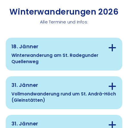
Winterwanderungen
2026
Alle Termine und Infos:
18. Jänner
Winterwanderung am St. Radegunder
Quellenweg
Treffpunkt:
31. Jänner
10:00 in St. Radegund bei der Schöcklseilbahn
Talstation
Vollmondwanderung rund um St. Andrä-Höch
(Gleinstätten)
Dauer:
Treffpunkt:
31. Jänner
16:30 Uhr bei der Theresienkapelle, Plöderlberg