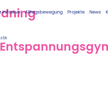
rdning
 Initiative
Alltagsbewegung
Projekte
News
 Entspannungsgy