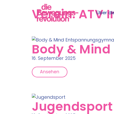
Verein:
ATV I
Über die
Body & Mind
16. September 2025
Ansehen
Jugendsport