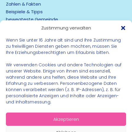
Zahlen & Fakten
Beispiele & Tipps
bewegteste Gemeinde
App
Zustimmung verwalten
Wenn Sie unter 16 Jahre alt sind und Ihre Zustimmung
Barrierefreiheit
zu freiwilligen Diensten geben möchten, müssen Sie
Datenschutz
Ihre Erziehungsberechtigten um Erlaubnis bitten.
Impressum
Kontakt
Wir verwenden Cookies und andere Technologien auf
unserer Website. Einige von ihnen sind essenziell,
während andere uns helfen, diese Website und Ihre
FOLGE UNS
Erfahrung zu verbessern. Personenbezogene Daten
können verarbeitet werden (z. B. IP-Adressen), z. B. für
Instagram
personalisierte Anzeigen und Inhalte oder Anzeigen-
Facebook
und Inhaltsmessung.
Akzeptieren