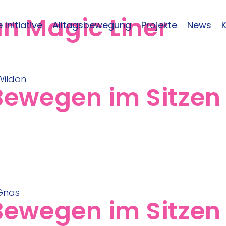
an Magic Liner
 Initiative
Alltagsbewegung
Projekte
News
ewegen im Sitzen 
ewegen im Sitzen