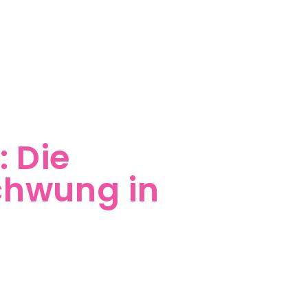
: Die
chwung in