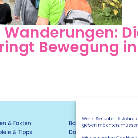
 Wanderungen: Di
ringt Bewegung in
Wenn Sie unter 16 Jahre a
en & Fakten
Barrierefreiheit
geben möchten, müssen S
piele & Tipps
Datenschutz